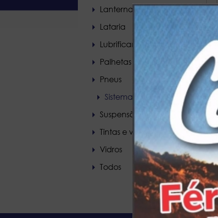
Lanternas e farois
Lataria
Lubrificantes
Palhetas
Pneus
Sistema de freios
Suspensão
Tintas e vernizes
Vidros
Todos