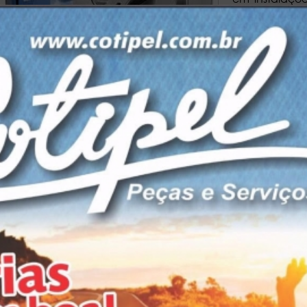
mundo. Mais 
elevada co
componente
adaptados.
pioneira em 
de condução
funcionalidade também nesta área, graças a um trabalho 
estreita colaboração com os fabricantes de veículos. Imagen