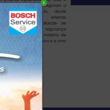
X
de 10.000 produtos asseguram a
bertura de mercado, desde
s individuais até sistemas
 Além disso, na qualidade de
sistemas eletrónicos de segurança
, a Bosch garante o máximo de
de investigação intensivo e a uma
s ilustrativas.