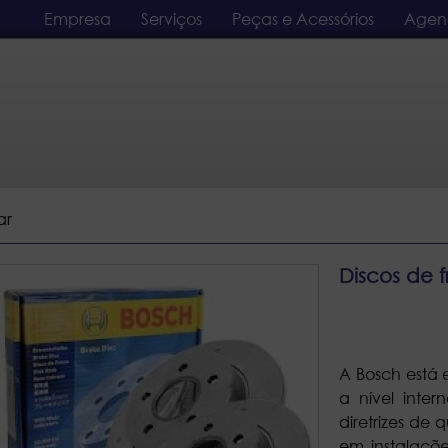
Empresa
Serviços
Peças e Acessórios
Agen
ar
Discos de f
A Bosch está e
a nível inte
diretrizes de 
em instalaçõ