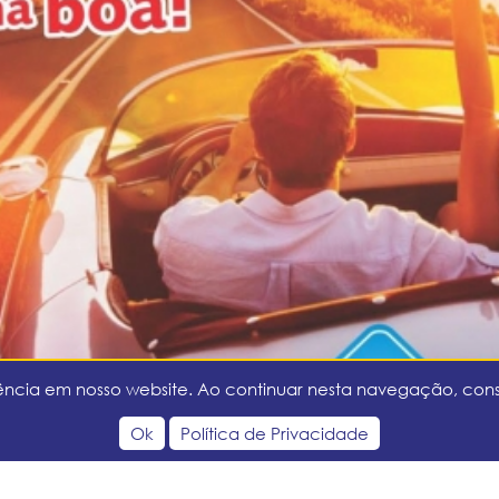
3533-0321
ipel@cotipel.com.br
lateral BR 101 km 437, nº 1320, Centro - Sombrio / SC
a de Privacidade
Copyright 2016 - Todos os direitos rese
iência em nosso website. Ao continuar nesta navegação, cons
Ok
Política de Privacidade