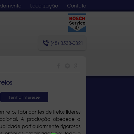
damento
Localização
Contato
(48) 3533-0321
reios
Tenho Interesse
ntre os fabricantes de freios líderes
rnacional. A produção obedece a
qualidade particularmente rigorosas
es próprias espalhadas por todo o